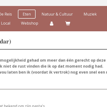
De Reis
Eten
Natuur & Cultuur
Muziek
 Local
Webshop
adar)
 mogelijkheid gehad om meer dan één gerecht op deze 
 ik niet de rust vinden die ik op dat moment nodig had.
ou laten ben ik (voordat ik vertrok) nog even snel ee
aat bekend om zijn pasta's.