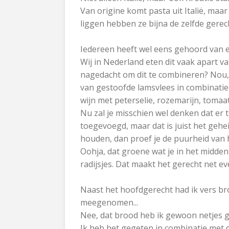
Van origine komt pasta uit Italië, maar
liggen hebben ze bijna de zelfde gerec
Iedereen heeft wel eens gehoord van e
Wij in Nederland eten dit vaak apart va
nagedacht om dit te combineren? Nou, 
van gestoofde lamsvlees in combinatie 
wijn met peterselie, rozemarijn, tomaa
Nu zal je misschien wel denken dat er 
toegevoegd, maar dat is juist het gehei
houden, dan proef je de puurheid van 
Oohja, dat groene wat je in het midden 
radijsjes. Dat maakt het gerecht net ev
Naast het hoofdgerecht had ik vers bro
meegenomen...
Nee, dat brood heb ik gewoon netjes g
Ik heb het gegeten in combinatie met de