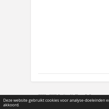
2023 - 2025 PackingNoPlan - PnP
Deze website gebruikt cookies voor analyse-doeleinden en
akkoord.