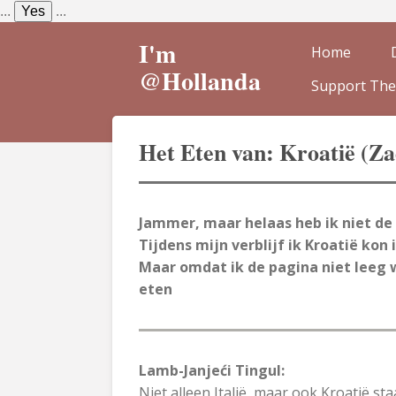
...
Yes
...
Ga
direct
I'm
Home
naar
@Hollanda
Support The
de
hoofdinhoud
Het Eten van: Kroatië (Z
Jammer, maar helaas heb ik niet de
Tijdens mijn verblijf ik Kroatië kon
Maar omdat ik de pagina niet leeg w
eten
Lamb-Janjeći Tingul:
Niet alleen Italië, maar ook Kroatië st