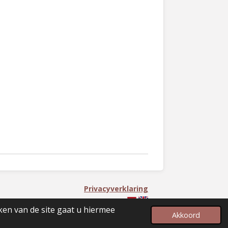
Privacyverklaring
ken van de site gaat u hiermee
Akkoord