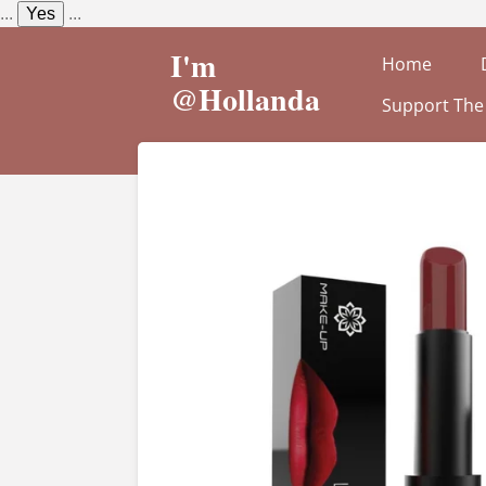
...
Yes
...
Ga
direct
I'm
Home
naar
@Hollanda
Support The
de
hoofdinhoud