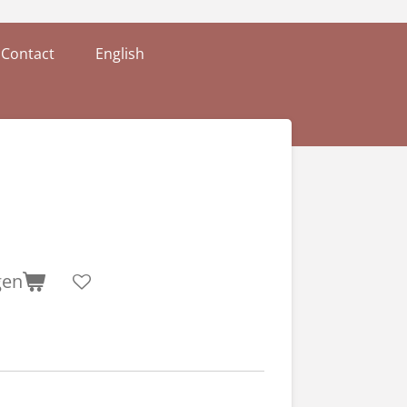
Contact
English
gen