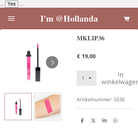
...
Yes
...
Ga
direct
I'm @Hollanda
naar
de
MKLIP36
hoofdinhoud
€ 19,00
In
winkelwage
Artikelnummer:
5036
D
D
S
D
e
e
h
e
l
e
a
l
e
l
r
e