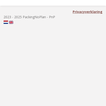
n
e
n
Privacyverklaring
2023 - 2025 PackingNoPlan - PnP