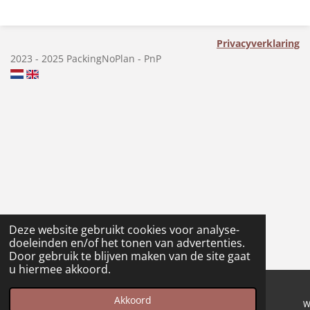
Privacyverklaring
2023 - 2025 PackingNoPlan - PnP
Deze website gebruikt cookies voor analyse-
doeleinden en/of het tonen van advertenties.
Door gebruik te blijven maken van de site gaat
u hiermee akkoord.
Akkoord
E-mailadres
Kaart
Instagram
W