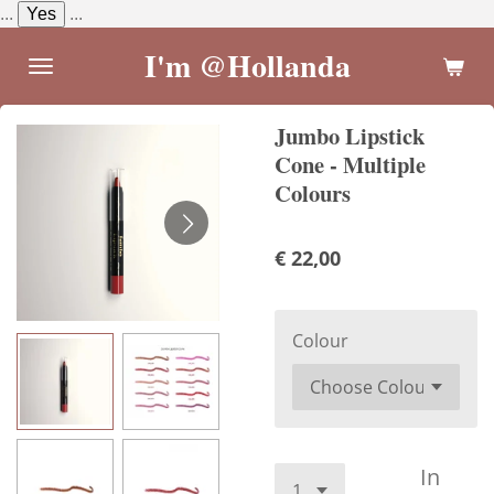
...
Yes
...
Ga
direct
I'm @Hollanda
naar
de
Jumbo Lipstick
hoofdinhoud
Cone - Multiple
Colours
€ 22,00
Colour
In