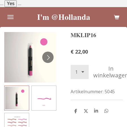
...
Yes
...
Ga
direct
I'm @Hollanda
naar
de
MKLIP16
hoofdinhoud
€ 22,00
In
winkelwage
Artikelnummer:
5045
D
D
S
D
e
e
h
e
l
e
a
l
e
l
r
e