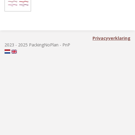
n
e
n
Privacyverklaring
2023 - 2025 PackingNoPlan - PnP