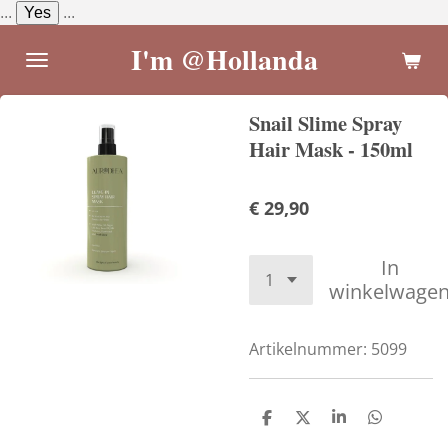
...
Yes
...
Ga
direct
I'm @Hollanda
naar
de
Snail Slime Spray
hoofdinhoud
Hair Mask - 150ml
€ 29,90
In
winkelwage
Artikelnummer:
5099
D
D
S
D
e
e
h
e