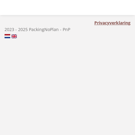
l
e
a
l
e
l
r
e
n
e
n
Privacyverklaring
2023 - 2025 PackingNoPlan - PnP